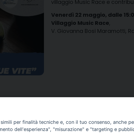
villaggio Music Race e contribui
Venerdì 22 maggio, dalle 15:
Villaggio Music Race
,
V. Giovanna Bosi Maramotti, 
imili per finalità tecniche e, con il tuo consenso, anche per 
amento dell'esperienza", "misurazione" e "targeting e pubbli