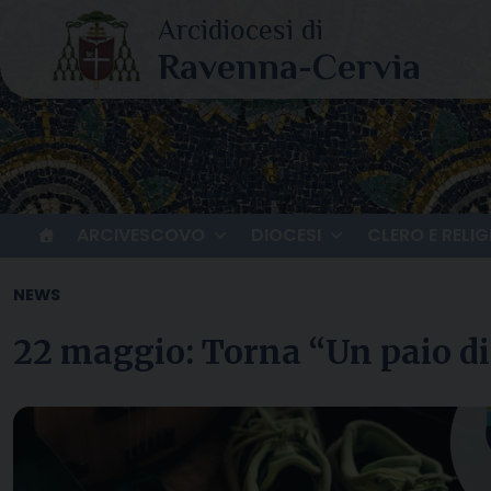
Skip
to
content
ARCIVESCOVO
DIOCESI
CLERO E RELIG
NEWS
22 maggio: Torna “Un paio di 