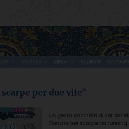
IOSI
CULTURA
MEDIA
SS.MESSE
DOCUMEN
scarpe per due vite”
Un gesto concreto di solidariet
Dona le tue scarpe da running o