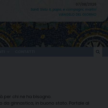
07/08/2026
Santi Sisto II, papa, e compagni, martiri
VANGELO DEL GIORNO
TI
CONTATTI
à per chi ne ha bisogno.
 da ginnastica, in buono stato. Portale al