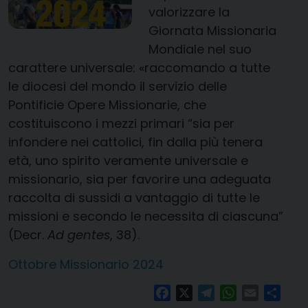
valorizzare la
Giornata Missionaria
Mondiale nel suo
carattere universale: «raccomando a tutte
le diocesi del mondo il servizio delle
Pontificie Opere Missionarie, che
costituiscono i mezzi primari “sia per
infondere nei cattolici, fin dalla più tenera
età, uno spirito veramente universale e
missionario, sia per favorire una adeguata
raccolta di sussidi a vantaggio di tutte le
missioni e secondo le necessita di ciascuna”
(Decr.
Ad gentes
, 38).
Ottobre Missionario 2024
Facebook
X
Telegram
WhatsApp
Email
Condi