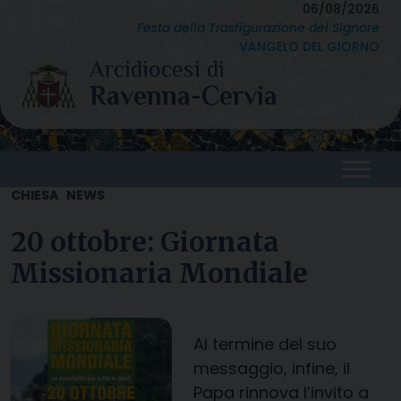
Skip
06/08/2026
Festa della Trasfigurazione del Signore
to
VANGELO DEL GIORNO
content
CHIESA
NEWS
20 ottobre: Giornata
Missionaria Mondiale
Al termine del suo
messaggio, infine, il
Papa rinnova l’invito a