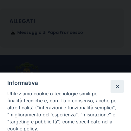
Messaggio di Papa Francesco
Informativa
Utilizziamo cookie o tecnologie simili per
finalità tecniche e, con il tuo consenso, anche per
Arcidiocesi di Ravenna-Cervia
altre finalità ("interazioni e funzionalità semplici",
"miglioramento dell'esperienza", "misurazione" e
"targeting e pubblicità") come specificato nella
CONTATTI
cookie policy.
Piazza Arcivescovado, 1 48121- Ravenna