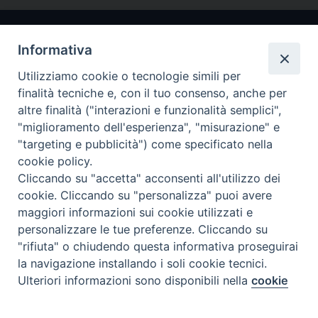
Informativa
Utilizziamo cookie o tecnologie simili per
finalità tecniche e, con il tuo consenso, anche per
altre finalità ("interazioni e funzionalità semplici",
"miglioramento dell'esperienza", "misurazione" e
Arcidiocesi di Ravenna-Cervia
"targeting e pubblicità") come specificato nella
cookie policy.
CONTATTI
Cliccando su "accetta" acconsenti all'utilizzo dei
Piazza Arcivescovado, 1 48121- Ravenna
cookie. Cliccando su "personalizza" puoi avere
tel 0544.541655
maggiori informazioni sui cookie utilizzati e
curia@diocesiravennacervia.it
personalizzare le tue preferenze. Cliccando su
"rifiuta" o chiudendo questa informativa proseguirai
la navigazione installando i soli cookie tecnici.
Per segnalazioni tecniche e aggiornamenti:
Ulteriori informazioni sono disponibili nella
cookie
Preferenze Cookie
webmaster@diocesiravennacervia.it
policy
completa.