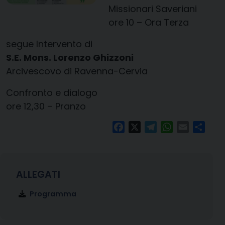
Missionari Saveriani
ore 10 – Ora Terza
segue Intervento di
S.E. Mons. Lorenzo Ghizzoni
Arcivescovo di Ravenna-Cervia
Confronto e dialogo
ore 12,30 – Pranzo
Facebook
X
Telegram
WhatsApp
Email
Condi
Programma