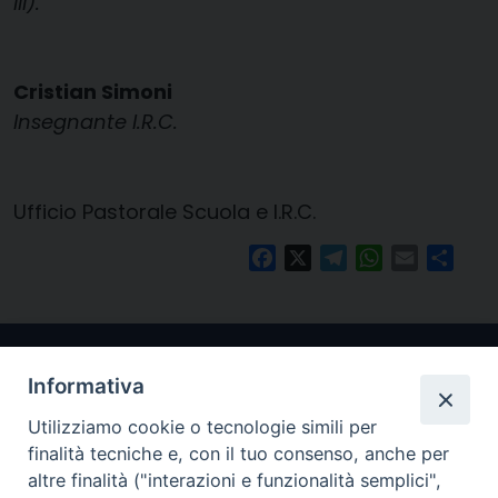
III).
Cristian Simoni
Insegnante I.R.C.
Ufficio Pastorale Scuola e I.R.C.
Facebook
X
Telegram
WhatsApp
Email
Condi
Informativa
Utilizziamo cookie o tecnologie simili per
finalità tecniche e, con il tuo consenso, anche per
altre finalità ("interazioni e funzionalità semplici",