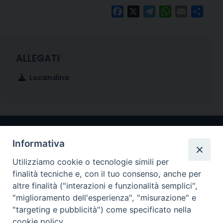
Facebook
X
Telegram
WhatsApp
Email
Condi
Locandina
Informativa
Utilizziamo cookie o tecnologie simili per
finalità tecniche e, con il tuo consenso, anche per
altre finalità ("interazioni e funzionalità semplici",
"miglioramento dell'esperienza", "misurazione" e
Arcidiocesi di Ravenna-Cervia
"targeting e pubblicità") come specificato nella
cookie policy.