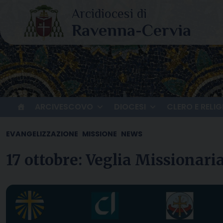
Skip
to
content
ARCIVESCOVO
DIOCESI
CLERO E RELIG
EVANGELIZZAZIONE
MISSIONE
NEWS
17 ottobre: Veglia Missionari