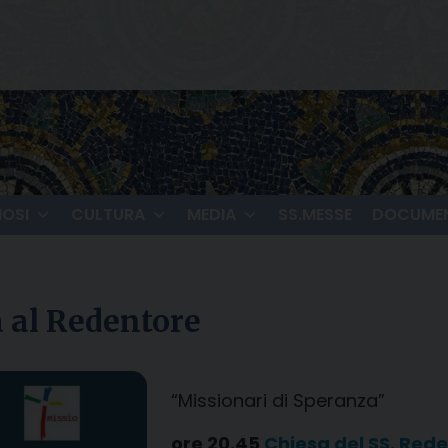
IOSI
CULTURA
MEDIA
SS.MESSE
DOCUMEN
a al Redentore
“Missionari di Speranza”
ore 20.45
Chiesa del SS. Red