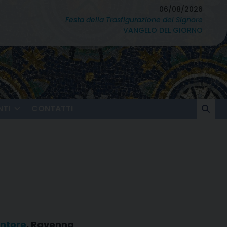
06/08/2026
Festa della Trasfigurazione del Signore
VANGELO DEL GIORNO
TI
CONTATTI
entore
, Ravenna