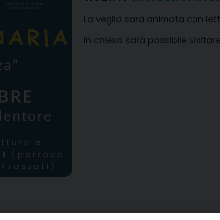
La veglia sarà animata con le
In chiesa sarà possibile visitar