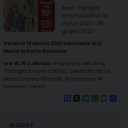
Anno “Famiglia
Amoris Laetitia” 19
marzo 2021 – 26
giugno 2022
Venerdì 19 Marzo 2021 Santuario di S.
Maria in Porto Ravenna
ore 18.15
S. Messa
di apertura dell’anno
“Famiglia Amoris Laetitia” celebrata da S.E.
Mons. Lorenzo Ghizzoni, Arcivescovo di
Ravenna-Cervia
Facebook
X
Telegram
WhatsApp
Email
Condi