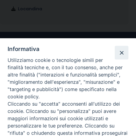
Locandina
Informativa
Utilizziamo cookie o tecnologie simili per
finalità tecniche e, con il tuo consenso, anche per
altre finalità ("interazioni e funzionalità semplici",
"miglioramento dell'esperienza", "misurazione" e
Arcidiocesi di Ravenna-Cervia
"targeting e pubblicità") come specificato nella
cookie policy.
CONTATTI
Cliccando su "accetta" acconsenti all'utilizzo dei
Piazza Arcivescovado, 1 48121- Ravenna
cookie. Cliccando su "personalizza" puoi avere
tel 0544.541655
maggiori informazioni sui cookie utilizzati e
curia@diocesiravennacervia.it
personalizzare le tue preferenze. Cliccando su
"rifiuta" o chiudendo questa informativa proseguirai