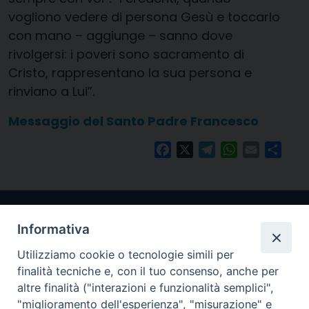
vogliono vedere di persona Gesù e toccarlo
con mano – aggiunge – sanno dove
rivolgersi: i poveri sono sacramento di
Cristo, rappresentano la sua persona e
rinviano a Lui”.
Messaggio del Santo Padre Francesco
Facebook
X
Telegram
WhatsApp
Email
Condi
Informativa
Utilizziamo cookie o tecnologie simili per
finalità tecniche e, con il tuo consenso, anche per
altre finalità ("interazioni e funzionalità semplici",
"miglioramento dell'esperienza", "misurazione" e