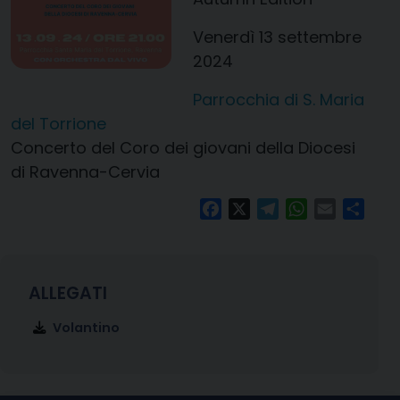
Venerdì 13 settembre
2024
Parrocchia di S. Maria
del Torrione
Concerto del Coro dei giovani della Diocesi
di Ravenna-Cervia
Facebook
X
Telegram
WhatsApp
Email
Condi
Volantino