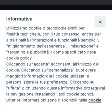
Informativa
Utilizziamo cookie o tecnologie simili per
finalità tecniche e, con il tuo consenso, anche per
altre finalità ("interazioni e funzionalità semplici",
"miglioramento dell'esperienza", "misurazione" e
Arcidiocesi di Ravenna-Cervia
"targeting e pubblicità") come specificato nella
cookie policy.
CONTATTI
Cliccando su "accetta" acconsenti all'utilizzo dei
Piazza Arcivescovado, 1 48121- Ravenna
cookie. Cliccando su "personalizza" puoi avere
tel 0544.541655
maggiori informazioni sui cookie utilizzati e
curia@diocesiravennacervia.it
personalizzare le tue preferenze. Cliccando su
"rifiuta" o chiudendo questa informativa proseguirai
la navigazione installando i soli cookie tecnici.
Per segnalazioni tecniche e aggiornamenti:
Ulteriori informazioni sono disponibili nella
cookie
Preferenze Cookie
webmaster@diocesiravennacervia.it
policy
completa.