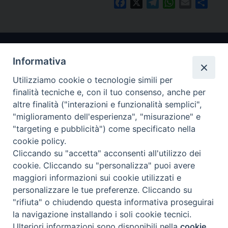
Facebook
X
Telegram
WhatsApp
Email
Condi
Informativa
Utilizziamo cookie o tecnologie simili per
finalità tecniche e, con il tuo consenso, anche per
altre finalità ("interazioni e funzionalità semplici",
"miglioramento dell'esperienza", "misurazione" e
Arcidiocesi di Ravenna-Cervia
"targeting e pubblicità") come specificato nella
cookie policy.
CONTATTI
Cliccando su "accetta" acconsenti all'utilizzo dei
Piazza Arcivescovado, 1 48121- Ravenna
cookie. Cliccando su "personalizza" puoi avere
tel 0544.541655
maggiori informazioni sui cookie utilizzati e
curia@diocesiravennacervia.it
personalizzare le tue preferenze. Cliccando su
"rifiuta" o chiudendo questa informativa proseguirai
la navigazione installando i soli cookie tecnici.
Per segnalazioni tecniche e aggiornamenti:
Ulteriori informazioni sono disponibili nella
cookie
Preferenze Cookie