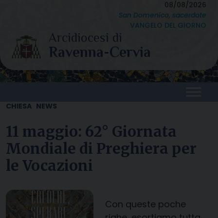
Skip
08/08/2026
San Domenico, sacerdote
to
VANGELO DEL GIORNO
content
CHIESA
NEWS
11 maggio: 62° Giornata
Mondiale di Preghiera per
le Vocazioni
Con queste poche
righe, esortiamo tutta