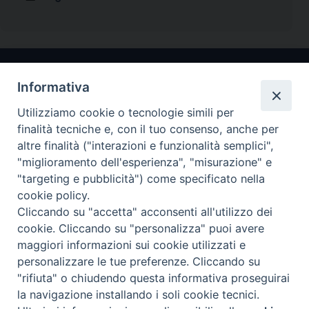
Informativa
Utilizziamo cookie o tecnologie simili per
finalità tecniche e, con il tuo consenso, anche per
altre finalità ("interazioni e funzionalità semplici",
"miglioramento dell'esperienza", "misurazione" e
Arcidiocesi di Ravenna-Cervia
"targeting e pubblicità") come specificato nella
cookie policy.
CONTATTI
Cliccando su "accetta" acconsenti all'utilizzo dei
Piazza Arcivescovado, 1 48121- Ravenna
cookie. Cliccando su "personalizza" puoi avere
tel 0544.541655
maggiori informazioni sui cookie utilizzati e
curia@diocesiravennacervia.it
personalizzare le tue preferenze. Cliccando su
"rifiuta" o chiudendo questa informativa proseguirai
la navigazione installando i soli cookie tecnici.
Per segnalazioni tecniche e aggiornamenti: