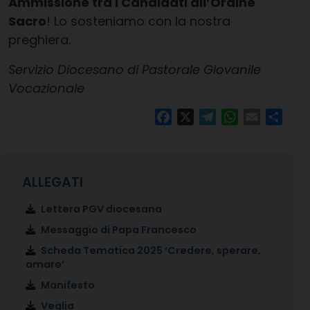
Ammissione tra i Candidati all’Ordine
Sacro
! Lo sosteniamo con la nostra
preghiera.
Servizio Diocesano di Pastorale Giovanile
Vocazionale
Facebook
X
Telegram
WhatsApp
Email
Condi
Lettera PGV diocesana
Messaggio di Papa Francesco
Scheda Tematica 2025 ‘Credere, sperare,
amare’
Manifesto
Veglia