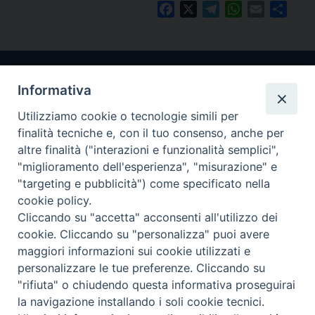
Facebook
X
Telegram
WhatsApp
Email
Condi
Informativa
Utilizziamo cookie o tecnologie simili per
finalità tecniche e, con il tuo consenso, anche per
altre finalità ("interazioni e funzionalità semplici",
"miglioramento dell'esperienza", "misurazione" e
Arcidiocesi di Ravenna-Cervia
"targeting e pubblicità") come specificato nella
cookie policy.
CONTATTI
Cliccando su "accetta" acconsenti all'utilizzo dei
Piazza Arcivescovado, 1 48121- Ravenna
cookie. Cliccando su "personalizza" puoi avere
tel 0544.541655
maggiori informazioni sui cookie utilizzati e
curia@diocesiravennacervia.it
personalizzare le tue preferenze. Cliccando su
"rifiuta" o chiudendo questa informativa proseguirai
la navigazione installando i soli cookie tecnici.
Per segnalazioni tecniche e aggiornamenti: