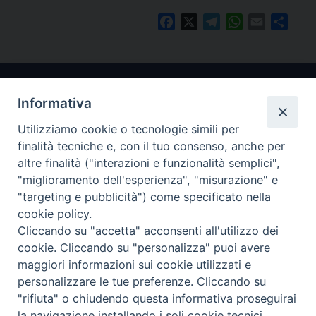
Facebook
X
Telegram
WhatsApp
Email
Condi
Informativa
Utilizziamo cookie o tecnologie simili per
finalità tecniche e, con il tuo consenso, anche per
altre finalità ("interazioni e funzionalità semplici",
"miglioramento dell'esperienza", "misurazione" e
Arcidiocesi di Ravenna-Cervia
"targeting e pubblicità") come specificato nella
cookie policy.
CONTATTI
Cliccando su "accetta" acconsenti all'utilizzo dei
Piazza Arcivescovado, 1 48121- Ravenna
cookie. Cliccando su "personalizza" puoi avere
tel 0544.541655
maggiori informazioni sui cookie utilizzati e
curia@diocesiravennacervia.it
personalizzare le tue preferenze. Cliccando su
"rifiuta" o chiudendo questa informativa proseguirai
la navigazione installando i soli cookie tecnici.