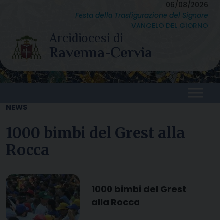
Skip
06/08/2026
Festa della Trasfigurazione del Signore
to
VANGELO DEL GIORNO
content
NEWS
1000 bimbi del Grest alla
Rocca
1000 bimbi del Grest
alla Rocca