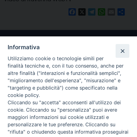
Facebook
X
Telegram
WhatsApp
Email
Condi
Informativa
Utilizziamo cookie o tecnologie simili per
finalità tecniche e, con il tuo consenso, anche per
altre finalità ("interazioni e funzionalità semplici",
"miglioramento dell'esperienza", "misurazione" e
Arcidiocesi di Ravenna-Cervia
"targeting e pubblicità") come specificato nella
cookie policy.
CONTATTI
Cliccando su "accetta" acconsenti all'utilizzo dei
Piazza Arcivescovado, 1 48121- Ravenna
cookie. Cliccando su "personalizza" puoi avere
tel 0544.541655
maggiori informazioni sui cookie utilizzati e
curia@diocesiravennacervia.it
personalizzare le tue preferenze. Cliccando su
"rifiuta" o chiudendo questa informativa proseguirai