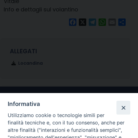
Vitale
Info e dettagli sul volantino
Facebook
X
Telegram
WhatsApp
Email
Condi
Locandina
Informativa
Utilizziamo cookie o tecnologie simili per
finalità tecniche e, con il tuo consenso, anche per
altre finalità ("interazioni e funzionalità semplici",
"miglioramento dell'esperienza", "misurazione" e