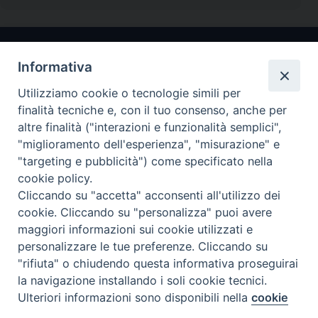
Informativa
Utilizziamo cookie o tecnologie simili per
finalità tecniche e, con il tuo consenso, anche per
altre finalità ("interazioni e funzionalità semplici",
"miglioramento dell'esperienza", "misurazione" e
Arcidiocesi di Ravenna-Cervia
"targeting e pubblicità") come specificato nella
cookie policy.
CONTATTI
Cliccando su "accetta" acconsenti all'utilizzo dei
Piazza Arcivescovado, 1 48121- Ravenna
cookie. Cliccando su "personalizza" puoi avere
tel 0544.541655
maggiori informazioni sui cookie utilizzati e
curia@diocesiravennacervia.it
personalizzare le tue preferenze. Cliccando su
"rifiuta" o chiudendo questa informativa proseguirai
la navigazione installando i soli cookie tecnici.
Per segnalazioni tecniche e aggiornamenti:
Ulteriori informazioni sono disponibili nella
cookie
Preferenze Cookie
webmaster@diocesiravennacervia.it
policy
completa.