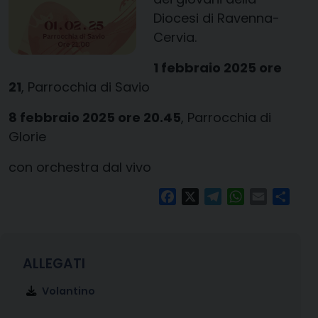
Diocesi di Ravenna-
Cervia.
1 febbraio 2025 ore
21
, Parrocchia di Savio
8 febbraio 2025 ore 20.45
, Parrocchia di
Glorie
con orchestra dal vivo
Facebook
X
Telegram
WhatsApp
Email
Condi
Volantino