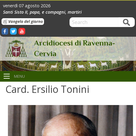
Skip
venerdì 07 agosto 2026
to
Santi Sisto II, papa, e compagni, martiri
content
Search
Vangelo
Facebook
Twitter
Youtube
del
Arcidiocesi di Ravenna-
Cervia
giorno
MENU
Card. Ersilio Tonini