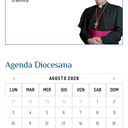
Stemma
Agenda Diocesana
‹
AGOSTO 2026
›
LUN
MAR
MER
GIO
VEN
SAB
DOM
27
28
29
30
31
1
2
3
4
5
6
7
8
9
10
11
12
13
14
15
16