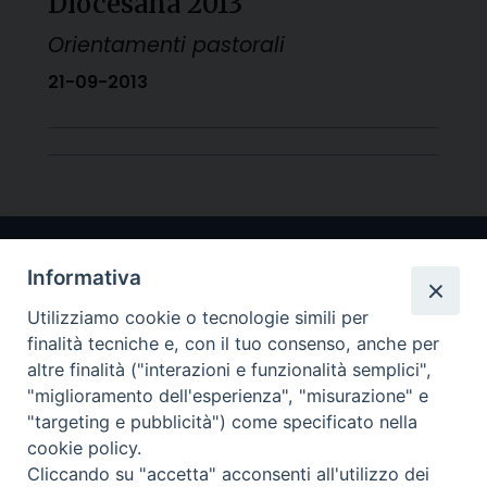
Diocesana 2013
Orientamenti pastorali
21-09-2013
Informativa
Utilizziamo cookie o tecnologie simili per
finalità tecniche e, con il tuo consenso, anche per
altre finalità ("interazioni e funzionalità semplici",
"miglioramento dell'esperienza", "misurazione" e
Arcidiocesi di Ravenna-Cervia
"targeting e pubblicità") come specificato nella
cookie policy.
CONTATTI
Cliccando su "accetta" acconsenti all'utilizzo dei